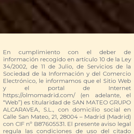
En cumplimiento con el deber de
información recogido en artículo 10 de la Ley
34/2002, de 11 de Julio, de Servicios de la
Sociedad de la Información y del Comercio
Electrónico, le informamos que el Sitio Web
y el portal de Internet
https://olmomadrid.com/ (en adelante, el
“Web”) es titularidad de SAN MATEO GRUPO
ALCARAVEA, S.L., con domicilio social en
Calle San Mateo, 21, 28004 – Madrid (Madrid)
con CIF nº B87605531. El presente aviso legal
regula las condiciones de uso del citado