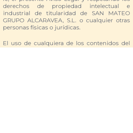
derechos de propiedad intelectual e
industrial de titularidad de SAN MATEO
GRUPO ALCARAVEA, S.L. o cualquier otras
personas físicas o jurídicas.
El uso de cualquiera de los contenidos del
sitio web con finalidades que sean o
pudieran ser ilícitas queda totalmente
prohibido, así como la realización de
cualquier acción que cause o pueda causar
daños o alteraciones de cualquier tipo no
consentidas por SAN MATEO GRUPO
ALCARAVEA, S.L., al sitio web o a sus
contenidos.
Propiedad intelectual e industrial
Los derechos de propiedad intelectual del